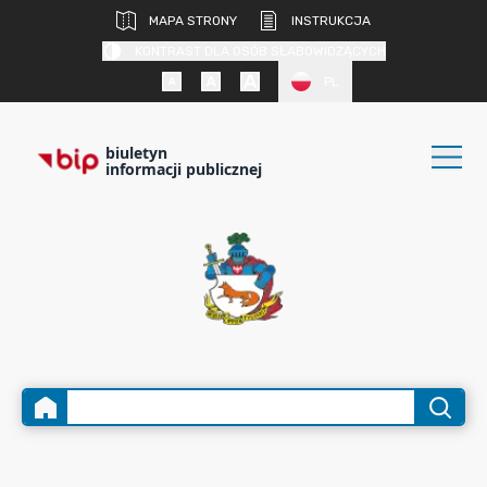
MAPA STRONY
INSTRUKCJA
KONTRAST DLA OSÓB SŁABOWIDZĄCYCH
PL
biuletyn
informacji publicznej