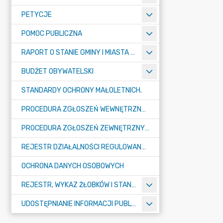
PETYCJE
POMOC PUBLICZNA
RAPORT O STANIE GMINY I MIASTA TULISZKÓW
BUDŻET OBYWATELSKI
STANDARDY OCHRONY MAŁOLETNICH.
PROCEDURA ZGŁOSZEŃ WEWNĘTRZNYCH W URZĘDZIE GMINY I MIASTA W TULISZKOWIE
PROCEDURA ZGŁOSZEŃ ZEWNĘTRZNYCH
REJESTR DZIAŁALNOŚCI REGULOWANEJ
OCHRONA DANYCH OSOBOWYCH
REJESTR, WYKAZ ŻŁOBKÓW I STANDARDY OPIEKI NAD DZIEĆMI W WIEKU DO LAT 3
UDOSTĘPNIANIE INFORMACJI PUBLICZNEJ