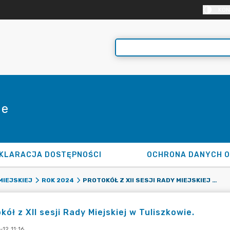
KON
ie
KLARACJA DOSTĘPNOŚCI
OCHRONA DANYCH 
PROTOKÓŁ Z XII SESJI RADY MIEJSKIEJ W TULISZKOWIE.
MIEJSKIEJ
ROK 2024
kół z XII sesji Rady Miejskiej w Tuliszkowie.
12 11:16