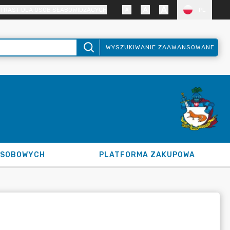
TRAST DLA OSÓB SŁABOWIDZĄCYCH
PL
WYSZUKIWANIE ZAAWANSOWANE
OSOBOWYCH
PLATFORMA ZAKUPOWA