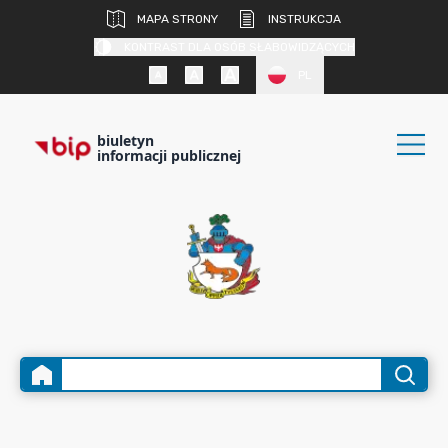
MAPA STRONY
INSTRUKCJA
KONTRAST DLA OSÓB SŁABOWIDZĄCYCH
PL
biuletyn
informacji publicznej