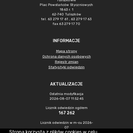
Tuliszkowie
Plac Powstańców Styczniowych
1863 r. 1
62-740 Tuliszków
tel. 63 279 17 61 , 63 279 17 63
fax 63 279 17 70
INFORMACJE
Mapa strony
Ochrona danych osobowych
Rejestr zmian
Statystyki odwiedzin
AKTUALIZACJE
Ostatnia modyfikacja
2026-08-07 11:52:45
Licznik odwiedzin ogółem
167 262
Licznik odwiedzin w m-cu 2026-
07
Strona korzysta z plików cookies w celu
660