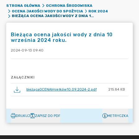
STRONA GŁÓWNA
OCHRONA ŚRODOWISKA
OCENA JAKOŚCI WODY DO SPOŻYCIA
ROK 2024
BIEŻĄCA OCENA JAKOŚCI WODY Z DNIA 10 WRZEŚNIA 2024 ROKU.
Bieżąca ocena jakości wody z dnia 10
września 2024 roku.
2024-09-13 09:40
ZAŁĄCZNIKI
bieżącaOCENAImiełków10.09.2024-2.pdf
215.84 KB
DRUKUJ
ZAPISZ DO PDF
METRYCZKA