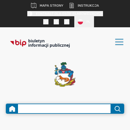
MAPA STRONY
INSTRUKCJA
KONTRAST DLA OSÓB SŁABOWIDZĄCYCH
PL
biuletyn
informacji publicznej