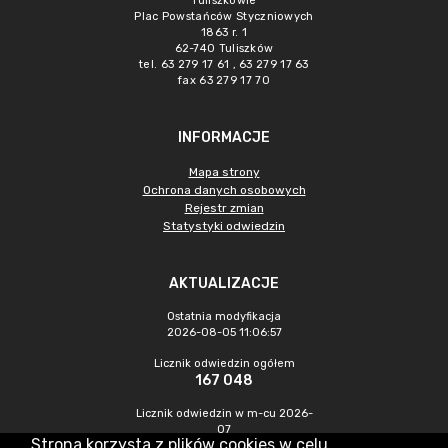
Tuliszkowie
Plac Powstańców Styczniowych
1863 r. 1
62-740 Tuliszków
tel. 63 279 17 61 , 63 279 17 63
fax 63 279 17 70
INFORMACJE
Mapa strony
Ochrona danych osobowych
Rejestr zmian
Statystyki odwiedzin
AKTUALIZACJE
Ostatnia modyfikacja
2026-08-05 11:06:57
Licznik odwiedzin ogółem
167 048
Licznik odwiedzin w m-cu 2026-
07
Strona korzysta z plików cookies w celu
446