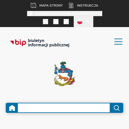
MAPA STRONY
INSTRUKCJA
KONTRAST DLA OSÓB SŁABOWIDZĄCYCH
PL
biuletyn
informacji publicznej