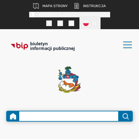
MAPA STRONY
INSTRUKCJA
KONTRAST DLA OSÓB SŁABOWIDZĄCYCH
PL
biuletyn
informacji publicznej