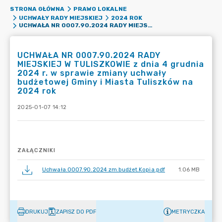
STRONA GŁÓWNA
PRAWO LOKALNE
UCHWAŁY RADY MIEJSKIEJ
2024 ROK
UCHWAŁA NR 0007.90.2024 RADY MIEJSKIEJ W TULISZKOWIE Z DNIA 4 GRUDNIA 2024 R. W SPRAWIE ZMIANY UCHWAŁY BUDŻETOWEJ GMINY I MIASTA TULISZKÓW NA 2024 ROK
UCHWAŁA NR 0007.90.2024 RADY
MIEJSKIEJ W TULISZKOWIE z dnia 4 grudnia
2024 r. w sprawie zmiany uchwały
budżetowej Gminy i Miasta Tuliszków na
2024 rok
2025-01-07 14:12
ZAŁĄCZNIKI
Uchwała.0007.90.2024 zm.budżet.Kopia.pdf
1.06 MB
DRUKUJ
ZAPISZ DO PDF
METRYCZKA