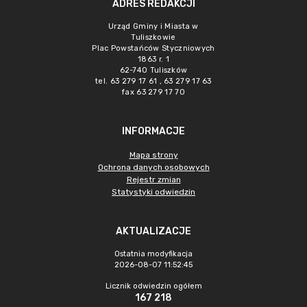
ADRES REDAKCJI
Urząd Gminy i Miasta w
Tuliszkowie
Plac Powstańców Styczniowych
1863 r. 1
62-740 Tuliszków
tel. 63 279 17 61 , 63 279 17 63
fax 63 279 17 70
INFORMACJE
Mapa strony
Ochrona danych osobowych
Rejestr zmian
Statystyki odwiedzin
AKTUALIZACJE
Ostatnia modyfikacja
2026-08-07 11:52:45
Licznik odwiedzin ogółem
167 218