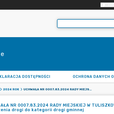
KON
ie
KLARACJA DOSTĘPNOŚCI
OCHRONA DANYCH 
UCHWAŁA NR 0007.83.2024 RADY MIEJSKIEJ W TULISZKOWIE Z DNIA 12 LISTOPADA 2024 R. W SPRAWIE ZALICZENIA DROGI DO KATEGORII DROGI GMINNEJ
2024 ROK
ŁA NR 0007.83.2024 RADY MIEJSKIEJ W TULISZKOWIE
zenia drogi do kategorii drogi gminnej