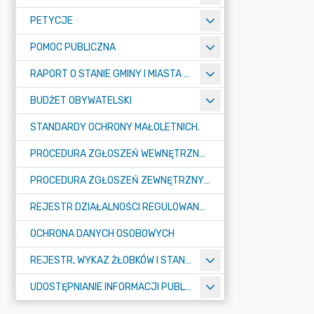
PETYCJE
POMOC PUBLICZNA
RAPORT O STANIE GMINY I MIASTA TULISZKÓW
BUDŻET OBYWATELSKI
STANDARDY OCHRONY MAŁOLETNICH.
PROCEDURA ZGŁOSZEŃ WEWNĘTRZNYCH W URZĘDZIE GMINY I MIASTA W TULISZKOWIE
PROCEDURA ZGŁOSZEŃ ZEWNĘTRZNYCH
REJESTR DZIAŁALNOŚCI REGULOWANEJ
OCHRONA DANYCH OSOBOWYCH
REJESTR, WYKAZ ŻŁOBKÓW I STANDARDY OPIEKI NAD DZIEĆMI W WIEKU DO LAT 3
UDOSTĘPNIANIE INFORMACJI PUBLICZNEJ