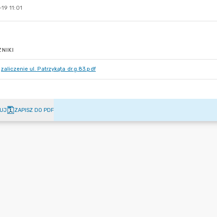
19 11:01
NIKI
zaliczenie ul. Patrzykąta dr.g.83.pdf
UJ
ZAPISZ DO PDF