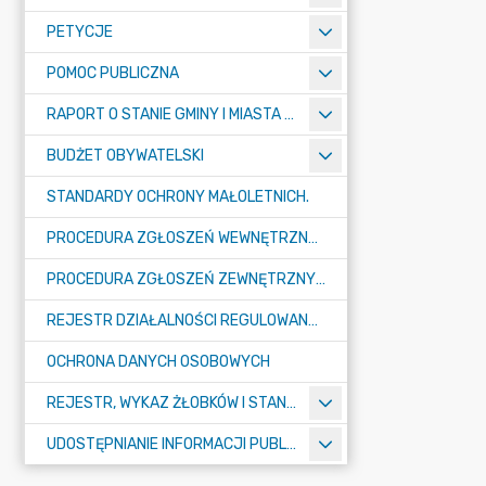
PETYCJE
POMOC PUBLICZNA
RAPORT O STANIE GMINY I MIASTA TULISZKÓW
BUDŻET OBYWATELSKI
STANDARDY OCHRONY MAŁOLETNICH.
PROCEDURA ZGŁOSZEŃ WEWNĘTRZNYCH W URZĘDZIE GMINY I MIASTA W TULISZKOWIE
PROCEDURA ZGŁOSZEŃ ZEWNĘTRZNYCH
REJESTR DZIAŁALNOŚCI REGULOWANEJ
OCHRONA DANYCH OSOBOWYCH
REJESTR, WYKAZ ŻŁOBKÓW I STANDARDY OPIEKI NAD DZIEĆMI W WIEKU DO LAT 3
UDOSTĘPNIANIE INFORMACJI PUBLICZNEJ