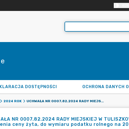
KON
ie
KLARACJA DOSTĘPNOŚCI
OCHRONA DANYCH 
UCHWAŁA NR 0007.82.2024 RADY MIEJSKIEJ W TULISZKOWIE Z DNIA 12 LISTOPADA 2024 R. W SPRAWIE OBNIŻENIA CENY ŻYTA, DO WYMIARU PODATKU ROLNEGO NA 2025 ROK NA TERENIE GMINY I MIASTA TULISZKÓW
2024 ROK
ŁA NR 0007.82.2024 RADY MIEJSKIEJ W TULISZKOWIE
enia ceny żyta, do wymiaru podatku rolnego na 20