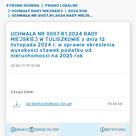
STRONA GŁÓWNA
PRAWO LOKALNE
UCHWAŁY RADY MIEJSKIEJ
2024 ROK
UCHWAŁA NR 0007.81.2024 RADY MIEJSKIEJ W TULISZKOWIE Z DNIA 12 LISTOPADA 2024 R. W SPRAWIE OKREŚLENIA WYSOKOŚCI STAWEK PODATKU OD NIERUCHOMOŚCI NA 2025 ROK
UCHWAŁA NR 0007.81.2024 RADY
MIEJSKIEJ W TULISZKOWIE z dnia 12
listopada 2024 r. w sprawie określenia
wysokości stawek podatku od
nieruchomości na 2025 rok
2024-11-19 10:56
ZAŁĄCZNIKI
OD NIERUCHOMOSCI.81.pdf
175.45 KB
DRUKUJ
ZAPISZ DO PDF
METRYCZKA