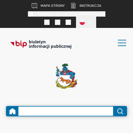
MAPA STRONY
INSTRUKCJA
KONTRAST DLA OSÓB SŁABOWIDZĄCYCH
PL
biuletyn
informacji publicznej