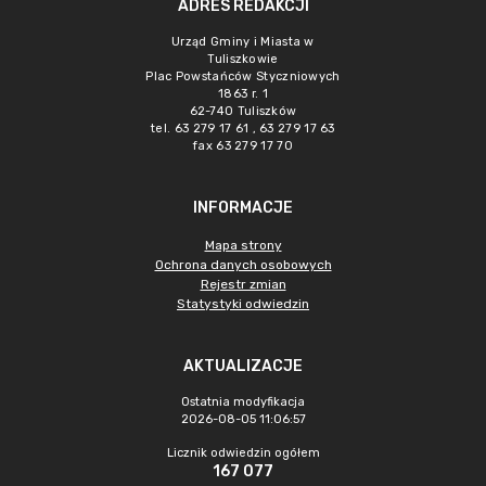
ADRES REDAKCJI
Urząd Gminy i Miasta w
Tuliszkowie
Plac Powstańców Styczniowych
1863 r. 1
62-740 Tuliszków
tel. 63 279 17 61 , 63 279 17 63
fax 63 279 17 70
INFORMACJE
Mapa strony
Ochrona danych osobowych
Rejestr zmian
Statystyki odwiedzin
AKTUALIZACJE
Ostatnia modyfikacja
2026-08-05 11:06:57
Licznik odwiedzin ogółem
167 077