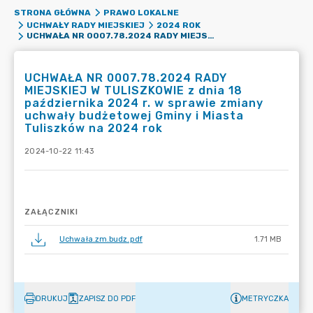
STRONA GŁÓWNA
PRAWO LOKALNE
UCHWAŁY RADY MIEJSKIEJ
2024 ROK
UCHWAŁA NR 0007.78.2024 RADY MIEJSKIEJ W TULISZKOWIE Z DNIA 18 PAŹDZIERNIKA 2024 R. W SPRAWIE ZMIANY UCHWAŁY BUDŻETOWEJ GMINY I MIASTA TULISZKÓW NA 2024 ROK
UCHWAŁA NR 0007.78.2024 RADY
MIEJSKIEJ W TULISZKOWIE z dnia 18
października 2024 r. w sprawie zmiany
uchwały budżetowej Gminy i Miasta
Tuliszków na 2024 rok
2024-10-22 11:43
ZAŁĄCZNIKI
Uchwała.zm.budz.pdf
1.71 MB
DRUKUJ
ZAPISZ DO PDF
METRYCZKA