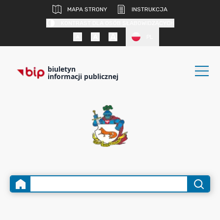
MAPA STRONY
INSTRUKCJA
KONTRAST DLA OSÓB SŁABOWIDZĄCYCH
PL
biuletyn
informacji publicznej