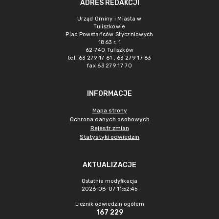
ADRES REDAKCJI
Urząd Gminy i Miasta w
Tuliszkowie
Plac Powstańców Styczniowych
1863 r. 1
62-740 Tuliszków
tel. 63 279 17 61 , 63 279 17 63
fax 63 279 17 70
INFORMACJE
Mapa strony
Ochrona danych osobowych
Rejestr zmian
Statystyki odwiedzin
AKTUALIZACJE
Ostatnia modyfikacja
2026-08-07 11:52:45
Licznik odwiedzin ogółem
167 229