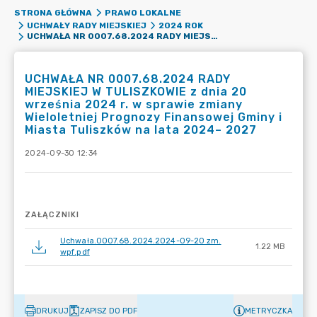
STRONA GŁÓWNA
PRAWO LOKALNE
UCHWAŁY RADY MIEJSKIEJ
2024 ROK
UCHWAŁA NR 0007.68.2024 RADY MIEJSKIEJ W TULISZKOWIE Z DNIA 20 WRZEŚNIA 2024 R. W SPRAWIE ZMIANY WIELOLETNIEJ PROGNOZY FINANSOWEJ GMINY I MIASTA TULISZKÓW NA LATA 2024– 2027
UCHWAŁA NR 0007.68.2024 RADY
MIEJSKIEJ W TULISZKOWIE z dnia 20
września 2024 r. w sprawie zmiany
Wieloletniej Prognozy Finansowej Gminy i
Miasta Tuliszków na lata 2024– 2027
2024-09-30 12:34
ZAŁĄCZNIKI
Uchwała.0007.68.2024.2024-09-20 zm.
1.22 MB
wpf.pdf
DRUKUJ
ZAPISZ DO PDF
METRYCZKA