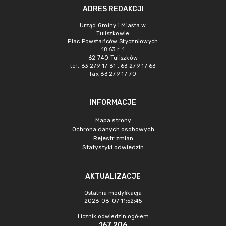
ADRES REDAKCJI
Urząd Gminy i Miasta w
Tuliszkowie
Plac Powstańców Styczniowych
1863 r. 1
62-740 Tuliszków
tel. 63 279 17 61 , 63 279 17 63
fax 63 279 17 70
INFORMACJE
Mapa strony
Ochrona danych osobowych
Rejestr zmian
Statystyki odwiedzin
AKTUALIZACJE
Ostatnia modyfikacja
2026-08-07 11:52:45
Licznik odwiedzin ogółem
167 206