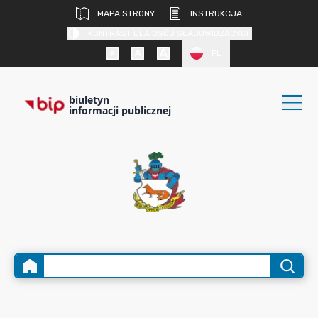
MAPA STRONY
INSTRUKCJA
KONTRAST DLA OSÓB SŁABOWIDZĄCYCH
PL
biuletyn
informacji publicznej