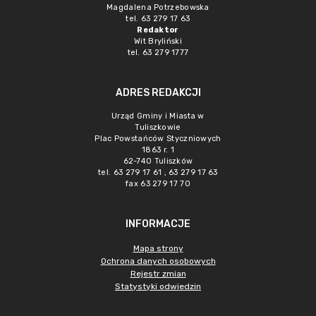
Magdalena Potrzebowska
tel. 63 279 17 63
Redaktor
Wit Bryliński
tel. 63 279 1777
ADRES REDAKCJI
Urząd Gminy i Miasta w
Tuliszkowie
Plac Powstańców Styczniowych
1863 r. 1
62-740 Tuliszków
tel. 63 279 17 61 , 63 279 17 63
fax 63 279 17 70
INFORMACJE
Mapa strony
Ochrona danych osobowych
Rejestr zmian
Statystyki odwiedzin