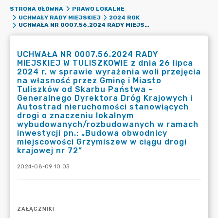
STRONA GŁÓWNA
PRAWO LOKALNE
UCHWAŁY RADY MIEJSKIEJ
2024 ROK
UCHWAŁA NR 0007.56.2024 RADY MIEJSKIEJ W TULISZKOWIE Z DNIA 26 LIPCA 2024 R. W SPRAWIE WYRAŻENIA WOLI PRZEJĘCIA NA WŁASNOŚĆ PRZEZ GMINĘ I MIASTO TULISZKÓW OD SKARBU PAŃSTWA – GENERALNEGO DYREKTORA DRÓG KRAJOWYCH I AUTOSTRAD NIERUCHOMOŚCI STANOWIĄCYCH DROGI O ZNACZENIU LOKALNYM WYBUDOWANYCH/ROZBUDOWANYCH W RAMACH INWESTYCJI PN.: „BUDOWA OBWODNICY MIEJSCOWOŚCI GRZYMISZEW W CIĄGU DROGI KRAJOWEJ NR 72”
UCHWAŁA NR 0007.56.2024 RADY
MIEJSKIEJ W TULISZKOWIE z dnia 26 lipca
2024 r. w sprawie wyrażenia woli przejęcia
na własność przez Gminę i Miasto
Tuliszków od Skarbu Państwa –
Generalnego Dyrektora Dróg Krajowych i
Autostrad nieruchomości stanowiących
drogi o znaczeniu lokalnym
wybudowanych/rozbudowanych w ramach
inwestycji pn.: „Budowa obwodnicy
miejscowości Grzymiszew w ciągu drogi
krajowej nr 72”
2024-08-09 10:03
ZAŁĄCZNIKI