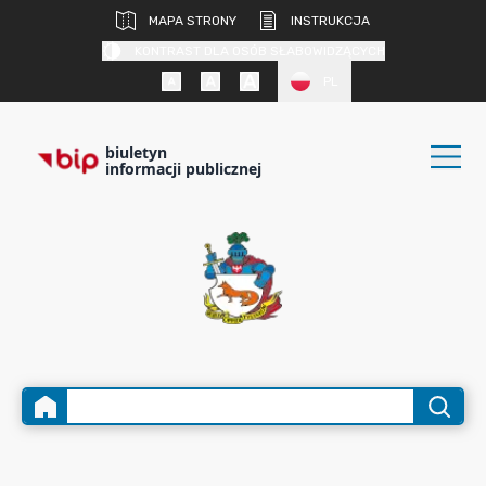
MAPA STRONY
INSTRUKCJA
KONTRAST DLA OSÓB SŁABOWIDZĄCYCH
PL
biuletyn
informacji publicznej