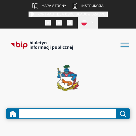
MAPA STRONY
INSTRUKCJA
KONTRAST DLA OSÓB SŁABOWIDZĄCYCH
PL
biuletyn
informacji publicznej