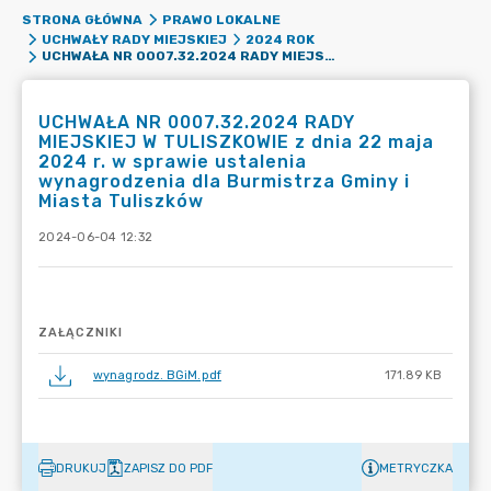
STRONA GŁÓWNA
PRAWO LOKALNE
UCHWAŁY RADY MIEJSKIEJ
2024 ROK
UCHWAŁA NR 0007.32.2024 RADY MIEJSKIEJ W TULISZKOWIE Z DNIA 22 MAJA 2024 R. W SPRAWIE USTALENIA WYNAGRODZENIA DLA BURMISTRZA GMINY I MIASTA TULISZKÓW
UCHWAŁA NR 0007.32.2024 RADY
MIEJSKIEJ W TULISZKOWIE z dnia 22 maja
2024 r. w sprawie ustalenia
wynagrodzenia dla Burmistrza Gminy i
Miasta Tuliszków
2024-06-04 12:32
ZAŁĄCZNIKI
wynagrodz. BGiM.pdf
171.89 KB
DRUKUJ
ZAPISZ DO PDF
METRYCZKA