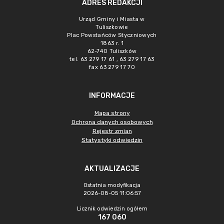
ADRES REDAKCJI
Urząd Gminy i Miasta w
Tuliszkowie
Plac Powstańców Styczniowych
1863 r. 1
62-740 Tuliszków
tel. 63 279 17 61 , 63 279 17 63
fax 63 279 17 70
INFORMACJE
Mapa strony
Ochrona danych osobowych
Rejestr zmian
Statystyki odwiedzin
AKTUALIZACJE
Ostatnia modyfikacja
2026-08-05 11:06:57
Licznik odwiedzin ogółem
167 060