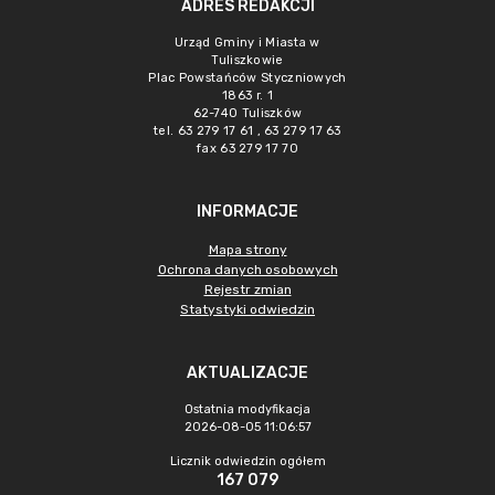
ADRES REDAKCJI
Urząd Gminy i Miasta w
Tuliszkowie
Plac Powstańców Styczniowych
1863 r. 1
62-740 Tuliszków
tel. 63 279 17 61 , 63 279 17 63
fax 63 279 17 70
INFORMACJE
Mapa strony
Ochrona danych osobowych
Rejestr zmian
Statystyki odwiedzin
AKTUALIZACJE
Ostatnia modyfikacja
2026-08-05 11:06:57
Licznik odwiedzin ogółem
167 079