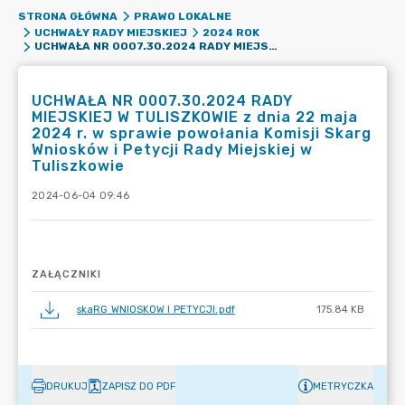
STRONA GŁÓWNA
PRAWO LOKALNE
UCHWAŁY RADY MIEJSKIEJ
2024 ROK
UCHWAŁA NR 0007.30.2024 RADY MIEJSKIEJ W TULISZKOWIE Z DNIA 22 MAJA 2024 R. W SPRAWIE POWOŁANIA KOMISJI SKARG WNIOSKÓW I PETYCJI RADY MIEJSKIEJ W TULISZKOWIE
UCHWAŁA NR 0007.30.2024 RADY
MIEJSKIEJ W TULISZKOWIE z dnia 22 maja
2024 r. w sprawie powołania Komisji Skarg
Wniosków i Petycji Rady Miejskiej w
Tuliszkowie
2024-06-04 09:46
ZAŁĄCZNIKI
skaRG WNIOSKOW I PETYCJI.pdf
175.84 KB
DRUKUJ
ZAPISZ DO PDF
METRYCZKA