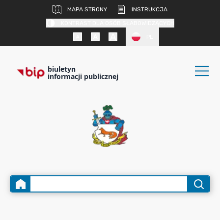
MAPA STRONY
INSTRUKCJA
KONTRAST DLA OSÓB SŁABOWIDZĄCYCH
PL
biuletyn
informacji publicznej