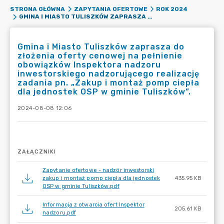
STRONA GŁÓWNA
ZAPYTANIA OFERTOWE
ROK 2024
GMINA I MIASTO TULISZKÓW ZAPRASZA DO ZŁOŻENIA OFERTY CENOWEJ NA PEŁNIENIE OBOWIĄZKÓW INSPEKTORA NADZORU INWESTORSKIEGO NADZORUJĄCEGO REALIZACJĘ ZADANIA PN. „ZAKUP I MONTAŻ POMP CIEPŁA DLA JEDNOSTEK OSP W GMINIE TULISZKÓW”.
Gmina i Miasto Tuliszków zaprasza do
złożenia oferty cenowej na pełnienie
obowiązków Inspektora nadzoru
inwestorskiego nadzorującego realizację
zadania pn. „Zakup i montaż pomp ciepła
dla jednostek OSP w gminie Tuliszków”.
2024-08-08 12:06
ZAŁĄCZNIKI
Zapytanie ofertowe - nadzór inwestorski
zakup i montaż pomp ciepła dla jednostek
435.95 KB
OSP w gminie Tuliszków.pdf
Informacja z otwarcia ofert Inspektor
205.61 KB
nadzoru.pdf