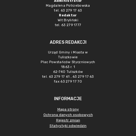
Administrator
Magdalena Potrzebowska
tel. 63 279 17 63
Redaktor
Wit Bryliński
tel. 63 279 1777
ADRES REDAKCJI
Urząd Gminy i Miasta w
Tuliszkowie
Plac Powstańców Styczniowych
1863 r. 1
62-740 Tuliszków
tel. 63 279 17 61 , 63 279 17 63
fax 63 279 17 70
INFORMACJE
Mapa strony
Ochrona danych osobowych
Rejestr zmian
Statystyki odwiedzin