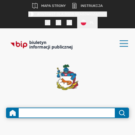
MAPA STRONY
INSTRUKCJA
KONTRAST DLA OSÓB SŁABOWIDZĄCYCH
PL
biuletyn
informacji publicznej