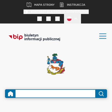
MAPA STRONY
INSTRUKCJA
KONTRAST DLA OSÓB SŁABOWIDZĄCYCH
PL
biuletyn
informacji publicznej