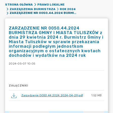
STRONA GŁÓWNA
PRAWO LOKALNE
ZARZĄDZENIA BURMISTRZA
ROK 2024
ZARZĄDZENIE NR 0050.44.2024 BURMISTRZA GMINY I MIASTA TULISZKÓW Z DNIA 29 KWIETNIA 2024 R. BURMISTRZ GMINY I MIASTA TULISZKÓW W SPRAWIE PRZEKAZANIA INFORMACJI PODLEGŁYM JEDNOSTKOM ORGANIZACYJNYM O OSTATECZNYCH KWOTACH DOCHODÓW I WYDATKÓW NA 2024 ROK
ZARZĄDZENIE NR 0050.44.2024
BURMISTRZA GMINY I MIASTA TULISZKÓW z
dnia 29 kwietnia 2024 r. Burmistrz Gminy i
Miasta Tuliszków w sprawie przekazania
informacji podległym jednostkom
organizacyjnym o ostatecznych kwotach
dochodów i wydatków na 2024 rok
2024-05-07 10:05
ZAŁĄCZNIKI
Zarządzenie.0050.44.2024.2024-04-29.pdf
1.52 MB