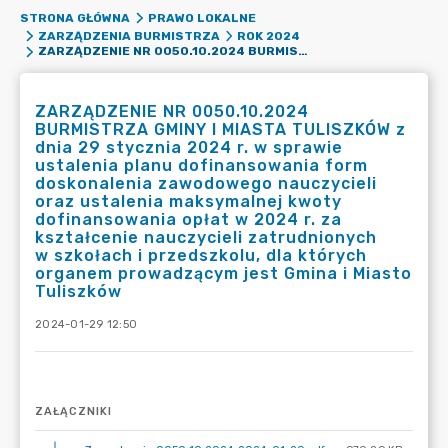
STRONA GŁÓWNA
PRAWO LOKALNE
ZARZĄDZENIA BURMISTRZA
ROK 2024
ZARZĄDZENIE NR 0050.10.2024 BURMISTRZA GMINY I MIASTA TULISZKÓW Z DNIA 29 STYCZNIA 2024 R. W SPRAWIE USTALENIA PLANU DOFINANSOWANIA FORM DOSKONALENIA ZAWODOWEGO NAUCZYCIELI ORAZ USTALENIA MAKSYMALNEJ KWOTY DOFINANSOWANIA OPŁAT W 2024 R. ZA KSZTAŁCENIE NAUCZYCIELI ZATRUDNIONYCH W SZKOŁACH I PRZEDSZKOLU, DLA KTÓRYCH ORGANEM PROWADZĄCYM JEST GMINA I MIASTO TULISZKÓW
ZARZĄDZENIE NR 0050.10.2024
BURMISTRZA GMINY I MIASTA TULISZKÓW z
dnia 29 stycznia 2024 r. w sprawie
ustalenia planu dofinansowania form
doskonalenia zawodowego nauczycieli
oraz ustalenia maksymalnej kwoty
dofinansowania opłat w 2024 r. za
kształcenie nauczycieli zatrudnionych
w szkołach i przedszkolu, dla których
organem prowadzącym jest Gmina i Miasto
Tuliszków
2024-01-29 12:50
ZAŁĄCZNIKI