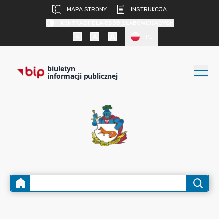
MAPA STRONY
INSTRUKCJA
KONTRAST DLA OSÓB SŁABOWIDZĄCYCH
PL
biuletyn
informacji publicznej