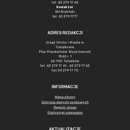
tel. 63 279 17 63
Redaktor
Wit Bryliński
tel. 63 279 1777
ADRES REDAKCJI
Urząd Gminy i Miasta w
Tuliszkowie
Plac Powstańców Styczniowych
1863 r. 1
62-740 Tuliszków
tel. 63 279 17 61 , 63 279 17 63
fax 63 279 17 70
INFORMACJE
Mapa strony
Ochrona danych osobowych
Rejestr zmian
Statystyki odwiedzin
AKTUALIZACJE