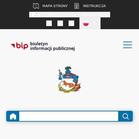
MAPA STRONY
INSTRUKCJA
KONTRAST DLA OSÓB SŁABOWIDZĄCYCH
PL
biuletyn
informacji publicznej