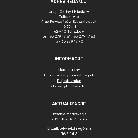
ADRES REDAKCJI
Urząd Gminy i Miasta w
Tuliszkowie
Plac Powstańców Styczniowych
1863 r. 1
62-740 Tuliszków
tel. 63 279 17 61 , 63 279 17 63
fax 63 279 17 70
INFORMACJE
Mapa strony
Ochrona danych osobowych
Rejestr zmian
Statystyki odwiedzin
AKTUALIZACJE
Ostatnia modyfikacja
2026-08-07 11:52:45
Licznik odwiedzin ogółem
167 147