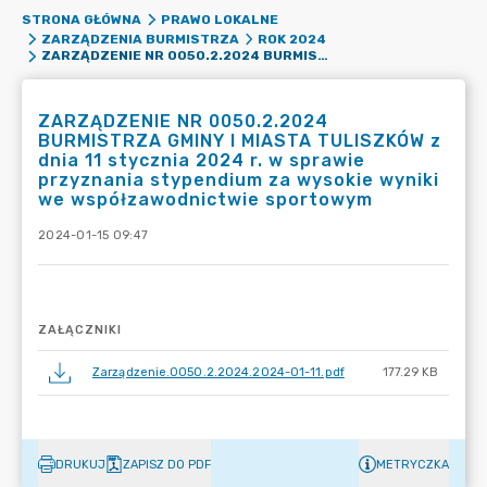
STRONA GŁÓWNA
PRAWO LOKALNE
ZARZĄDZENIA BURMISTRZA
ROK 2024
ZARZĄDZENIE NR 0050.2.2024 BURMISTRZA GMINY I MIASTA TULISZKÓW Z DNIA 11 STYCZNIA 2024 R. W SPRAWIE PRZYZNANIA STYPENDIUM ZA WYSOKIE WYNIKI WE WSPÓŁZAWODNICTWIE SPORTOWYM
ZARZĄDZENIE NR 0050.2.2024
BURMISTRZA GMINY I MIASTA TULISZKÓW z
dnia 11 stycznia 2024 r. w sprawie
przyznania stypendium za wysokie wyniki
we współzawodnictwie sportowym
2024-01-15 09:47
ZAŁĄCZNIKI
Zarządzenie.0050.2.2024.2024-01-11.pdf
177.29 KB
DRUKUJ
ZAPISZ DO PDF
METRYCZKA