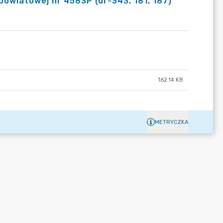
powiatowej nr 4583P (dr-343, 181, 187)
162.14 KB
METRYCZKA