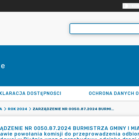
KON
ie
KLARACJA DOSTĘPNOŚCI
OCHRONA DANYCH 
ZARZĄDZENIE NR 0050.87.2024 BURMISTRZA GMINY I MIASTA TULISZKÓW Z DNIA 26 SIERPNIA 2024 R. W SPRAWIE POWOŁANIA KOMISJI DO PRZEPROWADZENIA ODBIORU ZADANIA POD NAZWĄ: BUDOWA DROGI DOJAZDOWEJ W PIĘTNIE WRAZ Z PRZEBUDOWĄ ODCINKA DROGI POWIATOWEJ NR 4583P (DR-343, 181, 187)
A
ROK 2024
ĄDZENIE NR 0050.87.2024 BURMISTRZA GMINY I MIAS
awie powołania komisji do przeprowadzenia odbio