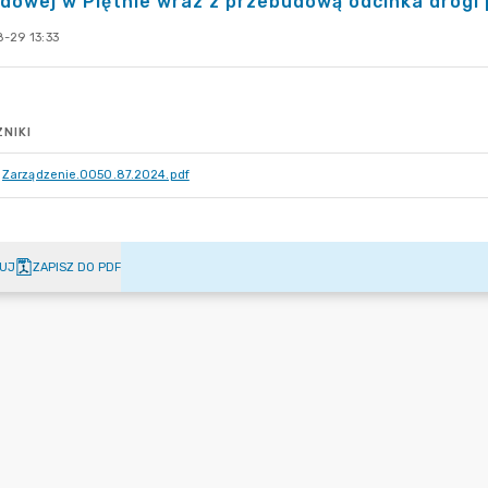
dowej w Piętnie wraz z przebudową odcinka drogi 
-29 13:33
NIKI
Zarządzenie.0050.87.2024.pdf
UJ
ZAPISZ DO PDF