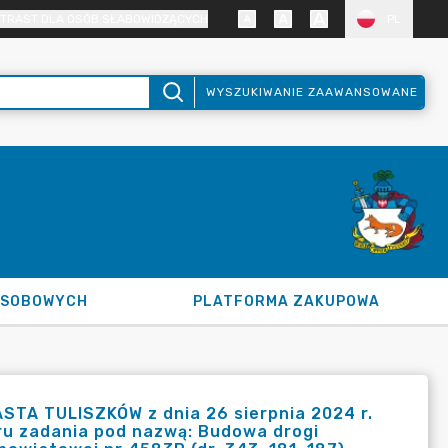
TRAST DLA OSÓB SŁABOWIDZĄCYCH
PL
WYSZUKIWANIE ZAAWANSOWANE
OSOBOWYCH
PLATFORMA ZAKUPOWA
TA TULISZKÓW z dnia 26 sierpnia 2024 r.
ru zadania pod nazwą: Budowa drogi