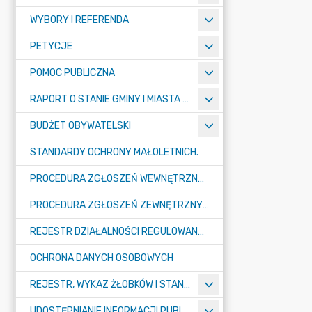
WYBORY I REFERENDA
PETYCJE
POMOC PUBLICZNA
RAPORT O STANIE GMINY I MIASTA TULISZKÓW
BUDŻET OBYWATELSKI
STANDARDY OCHRONY MAŁOLETNICH.
PROCEDURA ZGŁOSZEŃ WEWNĘTRZNYCH W URZĘDZIE GMINY I MIASTA W TULISZKOWIE
PROCEDURA ZGŁOSZEŃ ZEWNĘTRZNYCH
REJESTR DZIAŁALNOŚCI REGULOWANEJ
OCHRONA DANYCH OSOBOWYCH
REJESTR, WYKAZ ŻŁOBKÓW I STANDARDY OPIEKI NAD DZIEĆMI W WIEKU DO LAT 3
UDOSTĘPNIANIE INFORMACJI PUBLICZNEJ