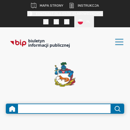
MAPA STRONY
INSTRUKCJA
KONTRAST DLA OSÓB SŁABOWIDZĄCYCH
PL
biuletyn
informacji publicznej