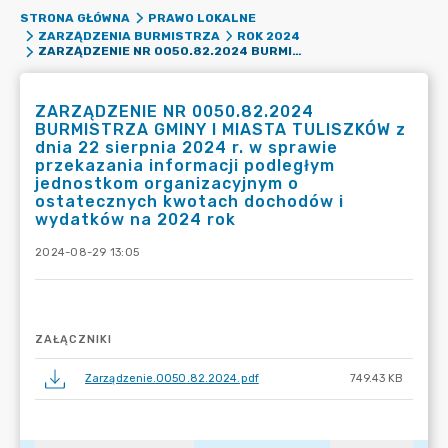
STRONA GŁÓWNA
PRAWO LOKALNE
ZARZĄDZENIA BURMISTRZA
ROK 2024
ZARZĄDZENIE NR 0050.82.2024 BURMISTRZA GMINY I MIASTA TULISZKÓW Z DNIA 22 SIERPNIA 2024 R. W SPRAWIE PRZEKAZANIA INFORMACJI PODLEGŁYM JEDNOSTKOM ORGANIZACYJNYM O OSTATECZNYCH KWOTACH DOCHODÓW I WYDATKÓW NA 2024 ROK
ZARZĄDZENIE NR 0050.82.2024
BURMISTRZA GMINY I MIASTA TULISZKÓW z
dnia 22 sierpnia 2024 r. w sprawie
przekazania informacji podległym
jednostkom organizacyjnym o
ostatecznych kwotach dochodów i
wydatków na 2024 rok
2024-08-29 13:05
ZAŁĄCZNIKI
Zarządzenie.0050.82.2024.pdf
749.43 KB