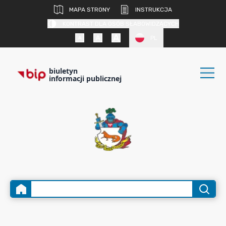
MAPA STRONY
INSTRUKCJA
KONTRAST DLA OSÓB SŁABOWIDZĄCYCH
PL
biuletyn
informacji publicznej