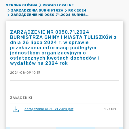
STRONA GŁÓWNA
PRAWO LOKALNE
ZARZĄDZENIA BURMISTRZA
ROK 2024
ZARZĄDZENIE NR 0050.71.2024 BURMISTRZA GMINY I MIASTA TULISZKÓW Z DNIA 26 LIPCA 2024 R. W SPRAWIE PRZEKAZANIA INFORMACJI PODLEGŁYM JEDNOSTKOM ORGANIZACYJNYM O OSTATECZNYCH KWOTACH DOCHODÓW I WYDATKÓW NA 2024 ROK
ZARZĄDZENIE NR 0050.71.2024
BURMISTRZA GMINY I MIASTA TULISZKÓW z
dnia 26 lipca 2024 r. w sprawie
przekazania informacji podległym
jednostkom organizacyjnym o
ostatecznych kwotach dochodów i
wydatków na 2024 rok
2024-08-09 10:57
ZAŁĄCZNIKI
Zarządzenie.0050.71.2024.pdf
1.27 MB