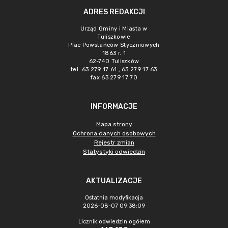
ADRES REDAKCJI
Urząd Gminy i Miasta w
Tuliszkowie
Plac Powstańców Styczniowych
1863 r. 1
62-740 Tuliszków
tel. 63 279 17 61 , 63 279 17 63
fax 63 279 17 70
INFORMACJE
Mapa strony
Ochrona danych osobowych
Rejestr zmian
Statystyki odwiedzin
AKTUALIZACJE
Ostatnia modyfikacja
2026-08-07 09:38:09
Licznik odwiedzin ogółem