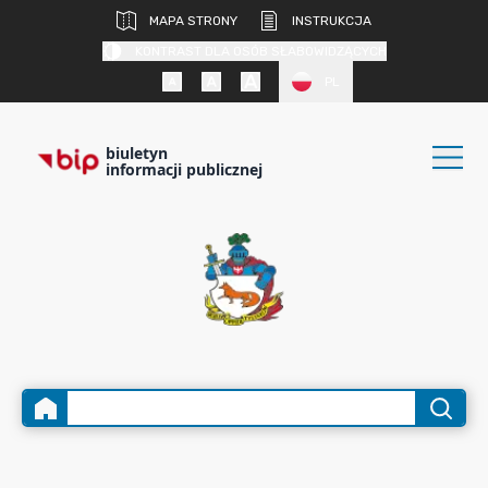
MAPA STRONY
INSTRUKCJA
KONTRAST DLA OSÓB SŁABOWIDZĄCYCH
PL
biuletyn
informacji publicznej