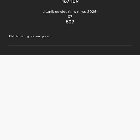
167 109
Licznik odwiedzin w m-cu 2026-
07
507
CMS & Hosting: Nefeni Sp. z o.o.