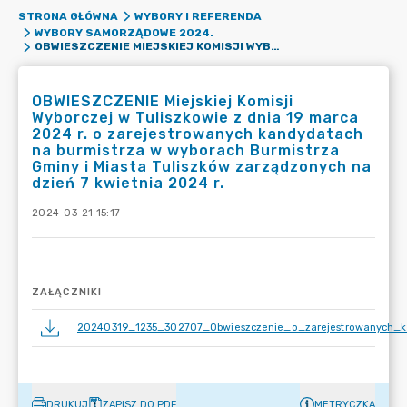
STRONA GŁÓWNA
WYBORY I REFERENDA
WYBORY SAMORZĄDOWE 2024.
OBWIESZCZENIE MIEJSKIEJ KOMISJI WYBORCZEJ W TULISZKOWIE Z DNIA 19 MARCA 2024 R. O ZAREJESTROWANYCH KANDYDATACH NA BURMISTRZA W WYBORACH BURMISTRZA GMINY I MIASTA TULISZKÓW ZARZĄDZONYCH NA DZIEŃ 7 KWIETNIA 2024 R.
OBWIESZCZENIE Miejskiej Komisji
Wyborczej w Tuliszkowie z dnia 19 marca
2024 r. o zarejestrowanych kandydatach
na burmistrza w wyborach Burmistrza
Gminy i Miasta Tuliszków zarządzonych na
dzień 7 kwietnia 2024 r.
2024-03-21 15:17
ZAŁĄCZNIKI
20240319_1235_302707_Obwieszczenie_o_zarejestrowanych_k
DRUKUJ
ZAPISZ DO PDF
METRYCZKA