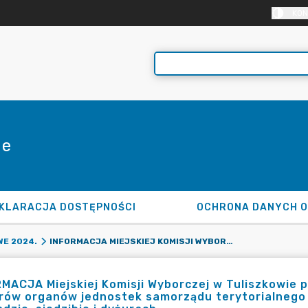
KON
ie
KLARACJA DOSTĘPNOŚCI
OCHRONA DANYCH 
INFORMACJA MIEJSKIEJ KOMISJI WYBORCZEJ W TULISZKOWIE POWOŁANEJ W CELU PRZEPROWADZENIA WYBORÓW ORGANÓW JEDNOSTEK SAMORZĄDU TERYTORIALNEGO ZARZĄDZONYCH NA DZIEŃ 7 KWIETNIA 2024 R. O SKŁADZIE, SIEDZIBIE I DYŻURACH
E 2024.
MACJA Miejskiej Komisji Wyborczej w Tuliszkowie
ów organów jednostek samorządu terytorialnego z