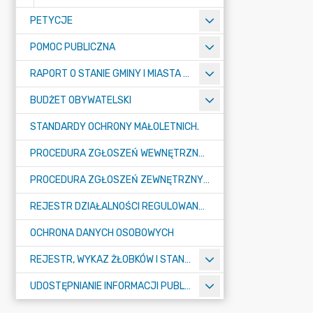
PETYCJE
POMOC PUBLICZNA
RAPORT O STANIE GMINY I MIASTA TULISZKÓW
BUDŻET OBYWATELSKI
STANDARDY OCHRONY MAŁOLETNICH.
PROCEDURA ZGŁOSZEŃ WEWNĘTRZNYCH W URZĘDZIE GMINY I MIASTA W TULISZKOWIE
PROCEDURA ZGŁOSZEŃ ZEWNĘTRZNYCH
REJESTR DZIAŁALNOŚCI REGULOWANEJ
OCHRONA DANYCH OSOBOWYCH
REJESTR, WYKAZ ŻŁOBKÓW I STANDARDY OPIEKI NAD DZIEĆMI W WIEKU DO LAT 3
UDOSTĘPNIANIE INFORMACJI PUBLICZNEJ