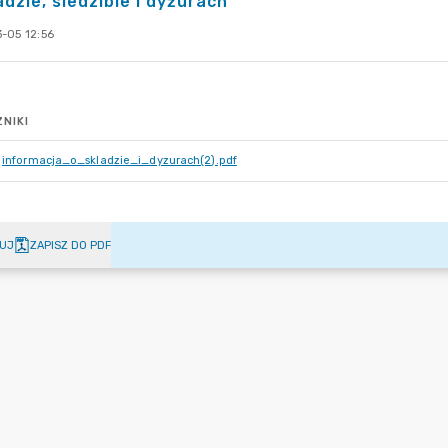
adzie, siedzibie i dyżurach
-05 12:56
NIKI
informacja_o_skladzie_i_dyzurach(2).pdf
UJ
ZAPISZ DO PDF