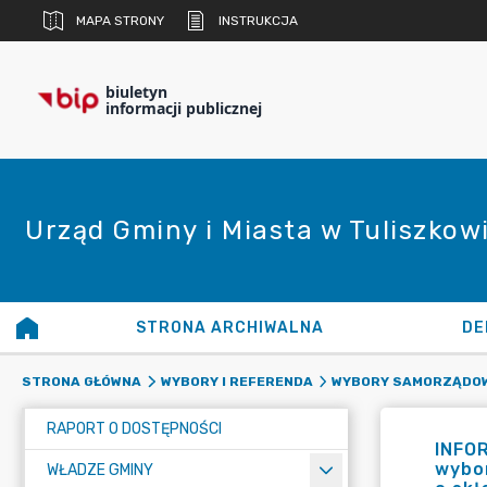
MAPA STRONY
INSTRUKCJA
biuletyn
informacji publicznej
Urząd Gminy i Miasta w Tuliszkow
STRONA ARCHIWALNA
DE
STRONA GŁÓWNA
WYBORY I REFERENDA
WYBORY SAMORZĄDOW
RAPORT O DOSTĘPNOŚCI
INFOR
wybor
WŁADZE GMINY