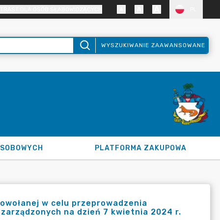
TRAST DLA OSÓB SŁABOWIDZĄCYCH
PL
WYSZUKIWANIE ZAAWANSOWANE
OSOBOWYCH
PLATFORMA ZAKUPOWA
 powołanej w celu przeprowadzenia
arządzonych na dzień 7 kwietnia 2024 r.