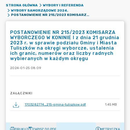
STRONA GŁÓWNA
WYBORY I REFERENDA
WYBORY SAMORZĄDOWE 2024.
POSTANOWIENIE NR 215/2023 KOMISARZA WYBORCZEGO W KONINIE I Z DNIA 21 GRUDNIA 2023 R. W SPRAWIE PODZIAŁU GMINY I MIASTA TULISZKÓW NA OKRĘGI WYBORCZE, USTALENIA ICH GRANIC, NUMERÓW ORAZ LICZBY RADNYCH WYBIERANYCH W KAŻDYM OKRĘGU
POSTANOWIENIE NR 215/2023 KOMISARZA
WYBORCZEGO W KONINIE I z dnia 21 grudnia
2023 r. w sprawie podziału Gminy i Miasta
Tuliszków na okręgi wyborcze, ustalenia
ich granic, numerów oraz liczby radnych
wybieranych w każdym okręgu
2024-01-25 08:09
ZAŁĄCZNIKI
1703282774_215-gmina-tuliszkow.pdf
1.45 MB
DRUKUJ
ZAPISZ DO PDF
METRYCZKA