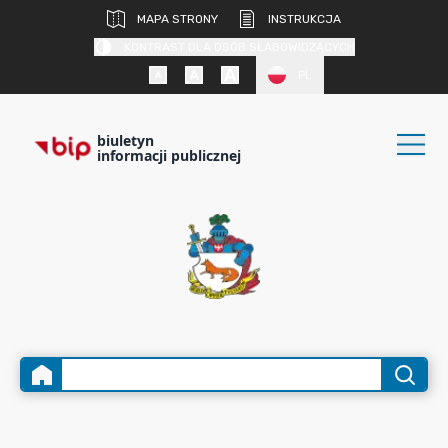
MAPA STRONY
INSTRUKCJA
KONTRAST DLA OSÓB SŁABOWIDZĄCYCH
PL
biuletyn
informacji publicznej