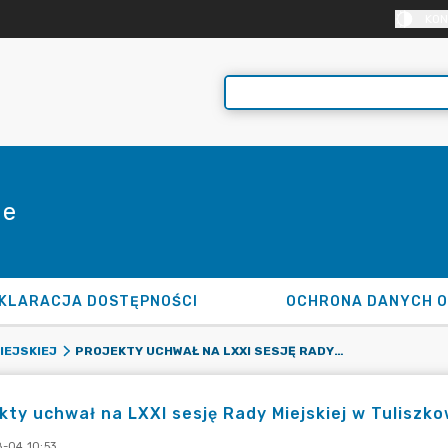
KON
ie
KLARACJA DOSTĘPNOŚCI
OCHRONA DANYCH 
PROJEKTY UCHWAŁ NA LXXI SESJĘ RADY MIEJSKIEJ W TULISZKOWIE
IEJSKIEJ
kty uchwał na LXXI sesję Rady Miejskiej w Tuliszko
-04 10:53