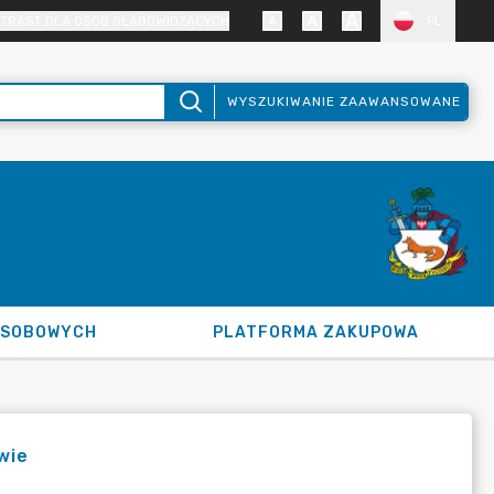
TRAST DLA OSÓB SŁABOWIDZĄCYCH
PL
WYSZUKIWANIE ZAAWANSOWANE
OSOBOWYCH
PLATFORMA ZAKUPOWA
wie