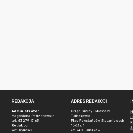
REDAKCJA
ADRES REDAKCJI
Administrator
Urząd Gminy i Miasta w
M
Magdalena Potrzebowska
Tuliszkowie
O
tel. 63 279 17 63
Plac Powstańców Styczniowych
R
Redaktor
1863 r. 1
S
Wit Bryliński
62-740 Tuliszków