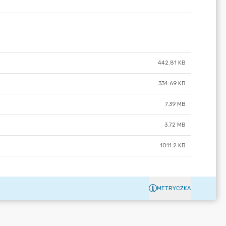
442.81 KB
334.69 KB
7.39 MB
3.72 MB
1011.2 KB
METRYCZKA