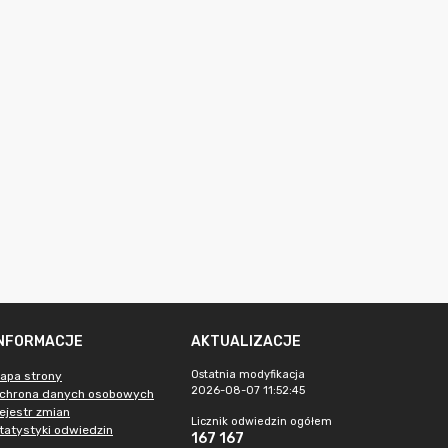
INFORMACJE
AKTUALIZACJE
Ostatnia modyfikacja
apa strony
2026-08-07 11:52:45
chrona danych osobowych
ejestr zmian
Licznik odwiedzin ogółem
tatystyki odwiedzin
167 167