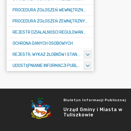
PROCEDURA ZGŁOSZEŃ WEWNĘTRZNYCH W URZĘDZIE GMINY I MIASTA W TULISZKOWIE
PROCEDURA ZGŁOSZEŃ ZEWNĘTRZNYCH
REJESTR DZIAŁALNOŚCI REGULOWANEJ
OCHRONA DANYCH OSOBOWYCH
REJESTR, WYKAZ ŻŁOBKÓW I STANDARDY OPIEKI NAD DZIEĆMI W WIEKU DO LAT 3
UDOSTĘPNIANIE INFORMACJI PUBLICZNEJ
Biuletyn Informacji Publicznej
Urząd Gminy i Miasta w
Tuliszkowie