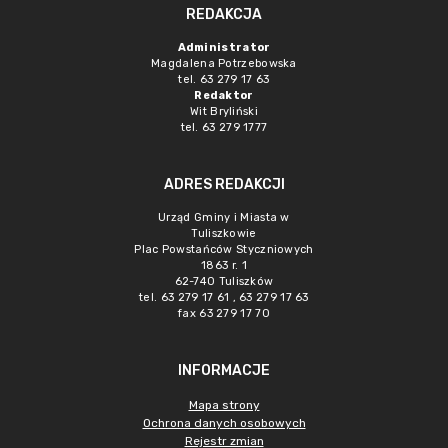
REDAKCJA
Administrator
Magdalena Potrzebowska
tel. 63 279 17 63
Redaktor
Wit Bryliński
tel. 63 279 1777
ADRES REDAKCJI
Urząd Gminy i Miasta w
Tuliszkowie
Plac Powstańców Styczniowych
1863 r. 1
62-740 Tuliszków
tel. 63 279 17 61 , 63 279 17 63
fax 63 279 17 70
INFORMACJE
Mapa strony
Ochrona danych osobowych
Rejestr zmian