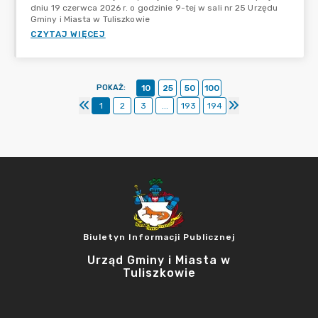
dniu 19 czerwca 2026 r. o godzinie 9-tej w sali nr 25 Urzędu
Gminy i Miasta w Tuliszkowie
CZYTAJ WIĘCEJ
POKAŻ
:
10
25
50
100
1
2
3
...
193
194
Biuletyn Informacji Publicznej
Urząd Gminy i Miasta w
Tuliszkowie