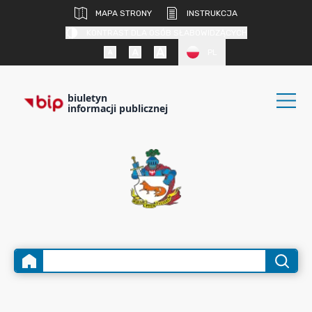
MAPA STRONY
INSTRUKCJA
KONTRAST DLA OSÓB SŁABOWIDZĄCYCH
PL
biuletyn
informacji publicznej