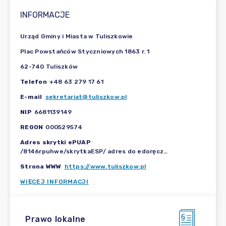
INFORMACJE
Urząd Gminy i Miasta w Tuliszkowie
Plac Powstańców Styczniowych 1863 r. 1
62-740 Tuliszków
Telefon
+48 63 279 17 61
E-mail
sekretariat@tuliszkow.pl
NIP
6681139149
REGON
000529574
Adres skrytki ePUAP
/8146rpuhwe/skrytkaESP/ adres do edoręczeń: AE:PL-67680-72391-DSJUT-33
Strona WWW
https://www.tuliszkow.pl
WIĘCEJ INFORMACJI
Prawo lokalne